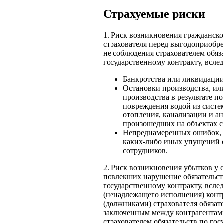
Страхуемые риски
1. Риск возникновения гражданско
страхователя перед выгодоприобре
не соблюдения страхователем обяз
государственному контракту, вслед
Банкротства или ликвидации
Остановки производства, ил
производства в результате по
повреждения водой из систе
отопления, канализации и а
произошедших на объектах с
Непреднамеренных ошибок, 
каких-либо иных упущений с
сотрудников.
2. Риск возникновения убытков у с
повлекших нарушение обязательст
государственному контракту, всле
(ненадлежащего исполнения) конт
(должниками) страхователя обязат
заключенным между контрагентами
страхователем обязательств по го