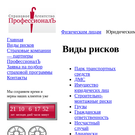
Физическим лицам
Юридическим
Главная
Виды рисков
Виды рисков
Страховые компании
— партнеры
ПрофессионалЪ
Заявка на подбор
Парк транспортных
страховой программы
средств
Контакты
ДМС
Имущество
юридичесих лиц
Мы сохраняем время и
Строительно-
нервы наших клиентов уже
монтажные риски
Грузы
21
10
6
17
52
Гражданская
лет
месяцев
дней
часов
минут
ответственность
Несчастный
случай
Авиариски