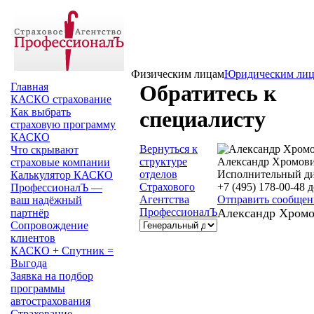
Физическим лицам
Юридическим ли
Главная
Обратитесь к
КАСКО страхование
Как выбрать
специалисту
страховую программу
КАСКО
Вернуться к
Что скрывают
структуре
Александр Хромов
страховые компании
отделов
Исполнительный д
Калькулятор КАСКО
Страхового
+7 (495) 178-00-48 д
ПрофессионалЪ —
Агентства
Отправить сообщен
ваш надёжный
ПрофессионалЪ
Александр Хромо
партнёр
Сопровождение
клиентов
КАСКО + Спутник =
Выгода
Заявка на подбор
программы
автострахования
Страхование