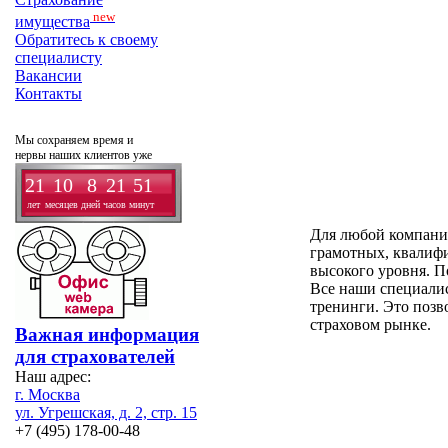
new
имущества
Обратитесь к своему
специалисту
Вакансии
Контакты
Мы сохраняем время и
нервы наших клиентов уже
21
10
8
21
51
лет
месяцев
дней
часов
минут
Для любой компании
грамотных, квалиф
высокого уровня. П
Все наши специали
тренинги. Это позв
страховом рынке.
Важная информация
для страхователей
Наш адрес:
г. Москва
ул. Угрешская, д. 2, стр. 15
+7 (495) 178-00-48