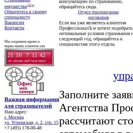
консультацию по страхованию,
new
имущества
обращайтесь сюда.
Обратитесь к своему
Отдел пролонгации
специалисту
договоров
Вакансии
Если вы уже являетесь клиентом
Контакты
ПрофессионалЪ и хотите подобрать
оптимальные условия страхования 
следующий год, обращайтесь к
Мы сохраняем время и
специалистам этого отдела.
нервы наших клиентов уже
21
10
7
11
42
лет
месяцев
дней
часов
минут
упр
Заполните заяв
Важная информация
Агентства Про
для страхователей
Наш адрес:
рассчитают ст
г. Москва
ул. Угрешская, д. 2, стр. 15
+7 (495) 178-00-48