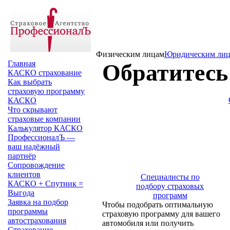
Физическим лицам
Юридическим ли
Главная
Обратитесь
КАСКО страхование
Как выбрать
страховую программу
КАСКО
Что скрывают
страховые компании
Калькулятор КАСКО
ПрофессионалЪ —
ваш надёжный
партнёр
Сопровождение
клиентов
Специалисты по
КАСКО + Спутник =
подбору страховых
Выгода
программ
Заявка на подбор
Чтобы подобрать оптимальную
программы
страховую программу для вашего
автострахования
автомобиля или получить
Страхование