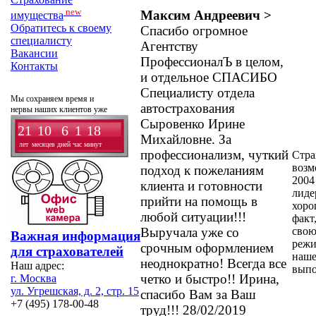
new
Максим Андреевич >
имущества
Обратитесь к своему
Спасибо огромное
специалисту
Агентству
Вакансии
ПрофессионалЪ в целом,
Контакты
и отдельное СПАСИБО
Специалисту отдела
Мы сохраняем время и
автострахования
нервы наших клиентов уже
Сыровенко Ирине
21
10
6
1
18
Михайловне. За
лет
месяцев
дней
час
минут
профессионализм, чуткий
Стра
возм
подход к пожеланиям
2004
клиента и готовности
лиде
прийти на помощь в
хоро
любой ситуации!!!
факт
Выручала уже со
свою
Важная информация
режи
срочным оформлением
для страхователей
наше
неоднократно! Всегда все
Наш адрес:
выпо
четко и быстро!! Ирина,
г. Москва
ул. Угрешская, д. 2, стр. 15
спасибо Вам за Ваш
+7 (495) 178-00-48
труд!!! 28/02/2019