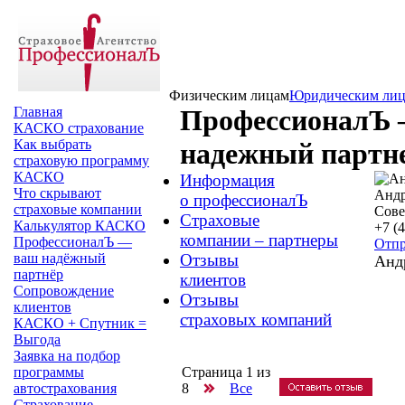
Физическим лицам
Юридическим ли
Главная
ПрофессионалЪ
КАСКО страхование
Как выбрать
надежный партн
страховую программу
КАСКО
Информация
Что скрывают
Андр
о профессионалЪ
страховые компании
Сове
Страховые
Калькулятор КАСКО
+7 (
компании – партнеры
ПрофессионалЪ —
Отпр
ваш надёжный
Отзывы
Анд
партнёр
клиентов
Сопровождение
Отзывы
клиентов
страховых компаний
КАСКО + Спутник =
Выгода
Заявка на подбор
программы
Страница
1
из
автострахования
8
Все
Страхование